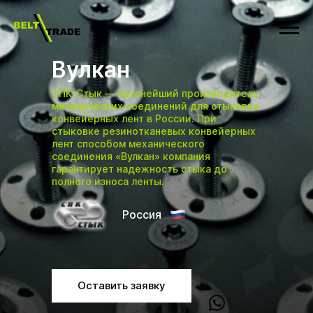
Вулкан
СПК-Стык — крупнейший производитель
механических соединений для стыковки
конвейерных лент в России. При
стыковке резинотканевых конвейерных
лент способом механического
соединения «Вулкан» компания
гарантирует надежность стыка до
полного износа ленты.
Россия
Оставить заявку