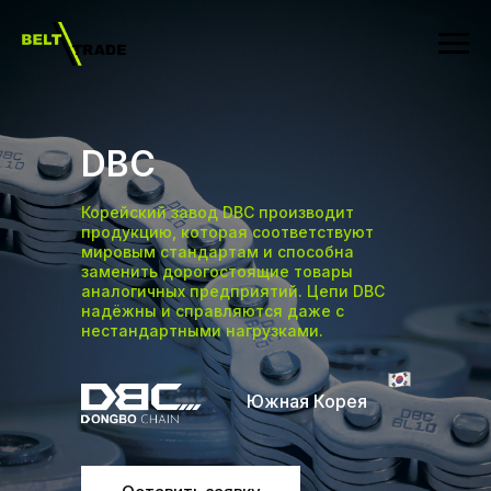
DBC
Корейский завод DBC производит
продукцию, которая соответствуют
мировым стандартам и способна
заменить дорогостоящие товары
аналогичных предприятий. Цепи DBC
надёжны и справляются даже с
нестандартными нагрузками.
Южная Корея