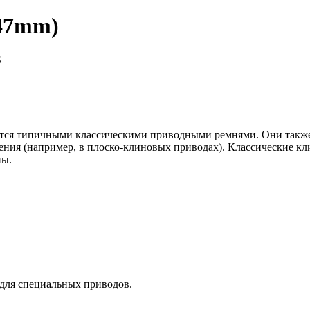
547mm)
S
яются типичными классическими приводными ремнями. Они такж
ния (например, в плоско-клиновых приводах). Классические кл
ны.
 для специальных приводов.