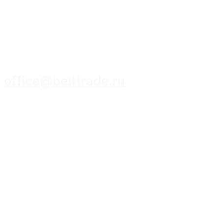
8 (3952) 93-14-14
office@belttrade.ru
г. Иркутск, Маркова, ул. Промышленная,
строение 15, помещение 308.