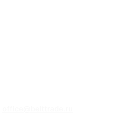
8 (3952) 93-14-14
office@belttrade.ru
г. Иркутск, Маркова, ул. Промышленная,
строение 15, помещение 308.