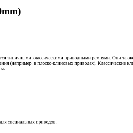
20mm)
S
яются типичными классическими приводными ремнями. Они такж
ния (например, в плоско-клиновых приводах). Классические кл
ны.
 для специальных приводов.