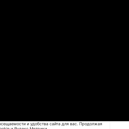
осещаемости и удобства сайта для вас. Продолжая
ookie и Яндекс.Метрики.