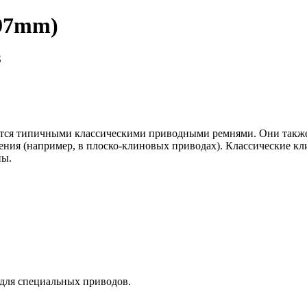
797mm)
S
яются типичными классическими приводными ремнями. Они такж
ния (например, в плоско-клиновых приводах). Классические кл
ны.
 для специальных приводов.