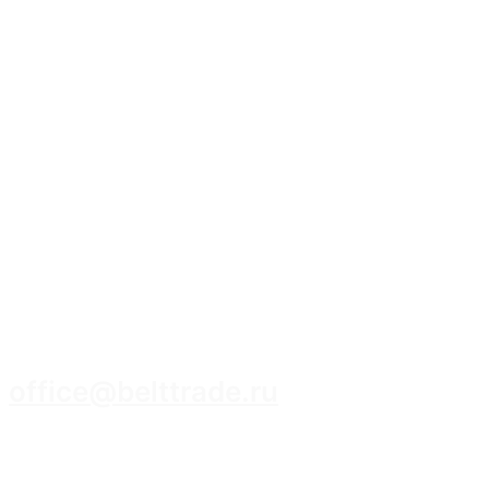
8 (3952) 93-14-14
office@belttrade.ru
г. Иркутск, Маркова, ул. Промышленная,
строение 15, помещение 308.