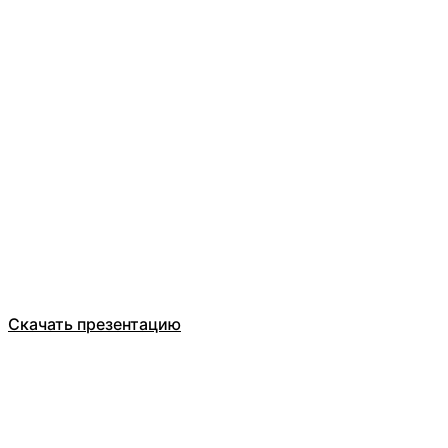
Оставьте заявку
ООО Компания БЕЛТ ТРЕЙД
Каталог
О компании
Отзывы
Скачать презентацию