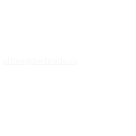
8 (3952) 93-14-14
office@belttrade.ru
г. Иркутск, Маркова, ул. Промышленная,
строение 15, помещение 308.