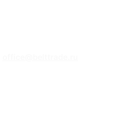
8 (3952) 93-14-14
office@belttrade.ru
г. Иркутск, Маркова, ул. Промышленная,
строение 15, помещение 308.