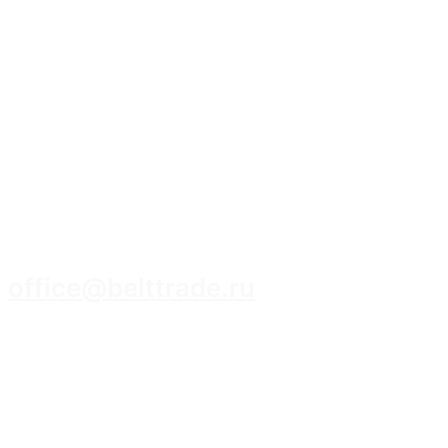
8 (3952) 93-14-14
office@belttrade.ru
г. Иркутск, Маркова, ул. Промышленная,
строение 15, помещение 308.