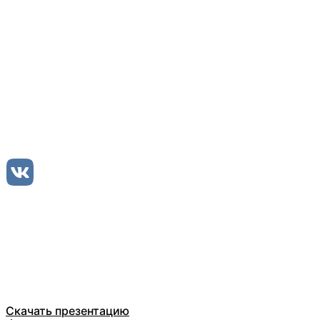
Оставьте заявку
ООО Компания БЕЛТ ТРЕЙД
Каталог
О компании
Отзывы
Скачать презентацию