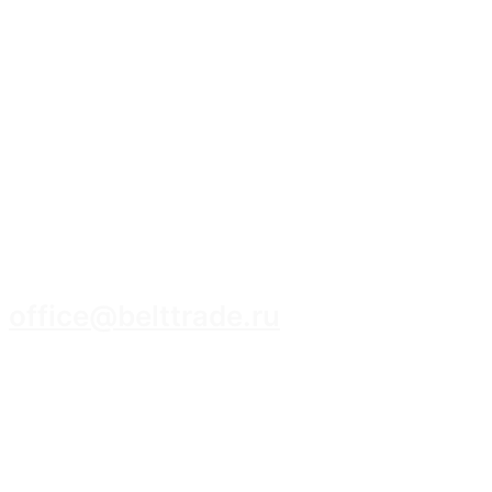
8 (3952) 93-14-14
office@belttrade.ru
г. Иркутск, Маркова, ул. Промышленная,
строение 15, помещение 308.