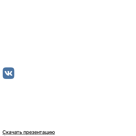
Оставьте заявку
ООО Компания БЕЛТ ТРЕЙД
Каталог
О компании
Отзывы
Скачать презентацию