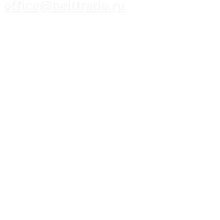
office@belttrade.ru
г. Иркутск, Маркова, ул. Промышленная,
строение 15, помещение 308.
Оставьте заявку