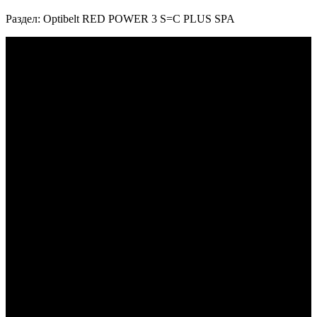
Раздел: Optibelt RED POWER 3 S=C PLUS SPA