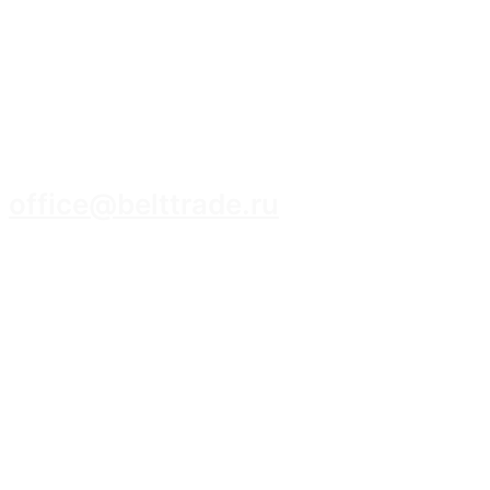
8 (3952) 93-14-14
office@belttrade.ru
г. Иркутск, Маркова, ул. Промышленная,
строение 15, помещение 308.