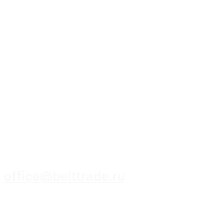
8 (3952) 93-14-14
office@belttrade.ru
г. Иркутск, Маркова, ул. Промышленная,
строение 15, помещение 308.