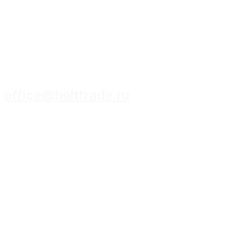
8 (3952) 93-14-14
office@belttrade.ru
г. Иркутск, Маркова, ул. Промышленная,
строение 15, помещение 308.