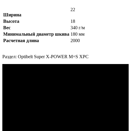
22
Ширина
Высота
18
Вес
340 г/м
Минимальный диаметр шкива
180 мм
Расчетная длина
2000
Раздел: Optibelt Super X-POWER M=S XPC