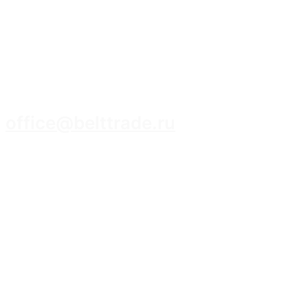
8 (3952) 93-14-14
office@belttrade.ru
г. Иркутск, Маркова, ул. Промышленная,
строение 15, помещение 308.