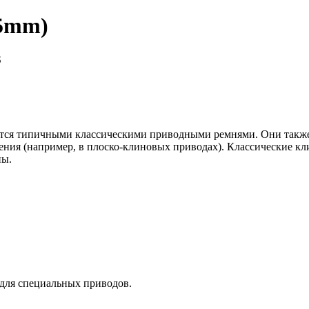
15mm)
S
яются типичными классическими приводными ремнями. Они такж
ния (например, в плоско-клиновых приводах). Классические кл
ны.
 для специальных приводов.