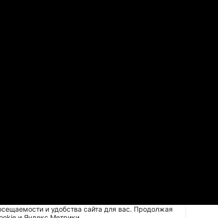
осещаемости и удобства сайта для вас. Продолжая
ookie и Яндекс.Метрики.