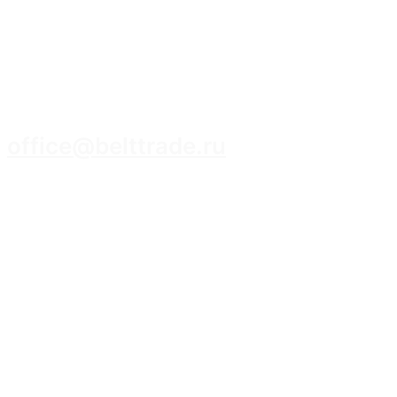
8 (3952) 93-14-14
office@belttrade.ru
г. Иркутск, Маркова, ул. Промышленная,
строение 15, помещение 308.