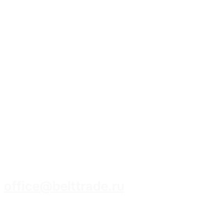
8 (3952) 93-14-14
office@belttrade.ru
г. Иркутск, Маркова, ул. Промышленная,
строение 15, помещение 308.