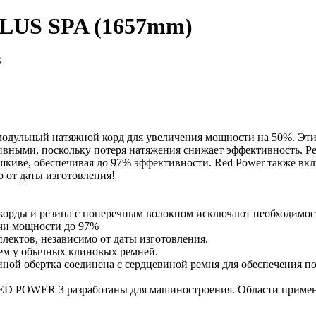
PLUS SPA (1657mm)
S
одульный натяжной корд для увеличения мощности на 50%. Эти
ивными, поскольку потеря натяжения снижает эффективность. Р
 шкиве, обеспечивая до 97% эффективности. Red Power также вкл
 от даты изготовления!
и резина с поперечным волокном исключают необходимость
 мощности до 97%
лектов, независимо от даты изготовления.
 у обычных клиновых ремней.
обертка соединена с сердцевиной ремня для обеспечения п
RED POWER 3 разработаны для машиностроения. Области примен