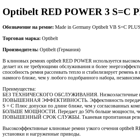
Optibelt RED POWER 3 S=C 
Обозначение на ремне:
Made in Germany Optibelt VB S=C PLU
Торговая марка:
Optibelt
Производитель:
Optibelt (Германия)
В клиновых ремнях optibelt RED POWER используется высоком
делает их не требующими обслуживания и более энергоэффект
способность ремня рассеивать тепло и стабилизирует ремень в
намного ближе, чем у любого подобранного набора, независимо
Преимущества:
БЕЗ ТЕХНИЧЕСКОГО ОБСЛУЖИВАНИЯ. Низкоэластичные корды 
ПОВЫШЕННАЯ ЭФФЕКТИВНОСТЬ. Эффективность передачи
S = C Плюс допуски по длине ближе, чем у согласованных комп
БОЛЬШЕ МОЩНОСТИ. Передает до 50% больше мощности, чем
ПОВЫШЕННЫЙ СРОК СЛУЖБЫ. Тканевая пропитанная резиной 
Высокоэффективные клиновые ремни узкого сечения optibelt 
установки и нагруженные приводы.