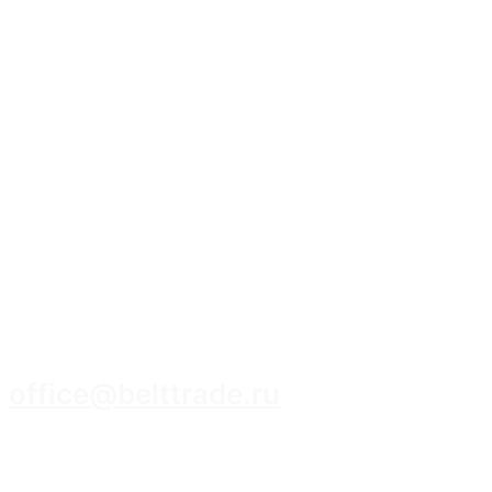
8 (3952) 93-14-14
office@belttrade.ru
г. Иркутск, Маркова, ул. Промышленная,
строение 15, помещение 308.