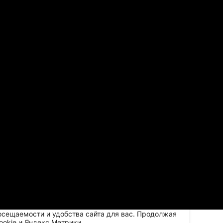
осещаемости и удобства сайта для вас. Продолжая
ookie и Яндекс.Метрики.