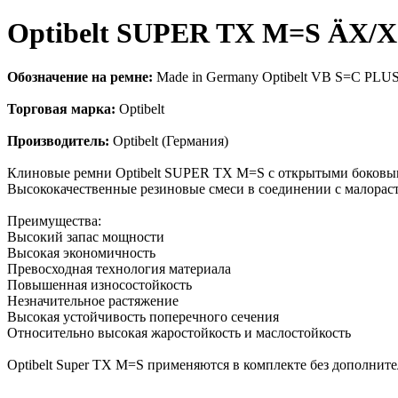
Optibelt SUPER TX M=S ÄX/X
Обозначение на ремне:
Made in Germany Optibelt VB S=C PLU
Торговая марка:
Optibelt
Производитель:
Optibelt (Германия)
Клиновые ремни Optibelt SUPER TX M=S с открытыми боковым
Высококачественные резиновые смеси в соединении с малора
Преимущества:
Высокий запас мощности
Высокая экономичность
Превосходная технология материала
Повышенная износостойкость
Незначительное растяжение
Высокая устойчивость поперечного сечения
Относительно высокая жаростойкость и маслостойкость
Optibelt Super TX M=S применяются в комплекте без дополни