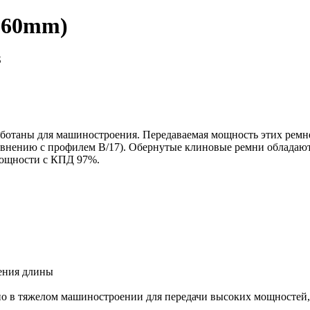
1060mm)
S
ботаны для машиностроения. Передаваемая мощность этих ремне
внению с профилем В/17). Обернутые клиновые ремни обладают
мощности с КПД 97%.
рения длины
о в тяжелом машиностроении для передачи высоких мощностей, з