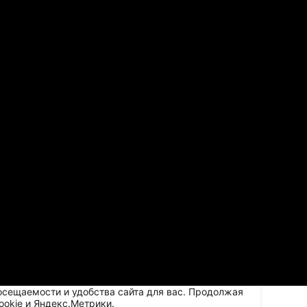
осещаемости и удобства сайта для вас. Продолжая
ookie и Яндекс.Метрики.