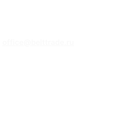
8 (3952) 93-14-14
office@belttrade.ru
г. Иркутск, Маркова, ул. Промышленная,
строение 15, помещение 308.