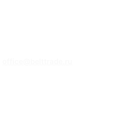
8 (3952) 93-14-14
office@belttrade.ru
г. Иркутск, Маркова, ул. Промышленная,
строение 15, помещение 308.