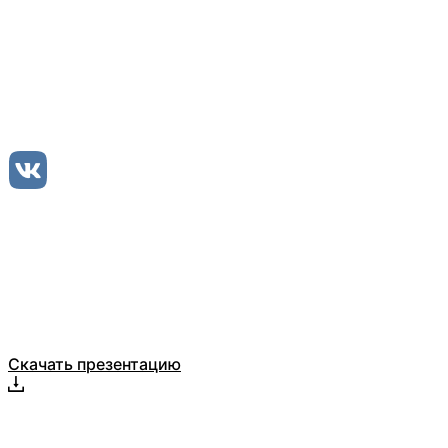
Оставьте заявку
ООО Компания БЕЛТ ТРЕЙД
Каталог
О компании
Отзывы
Скачать презентацию