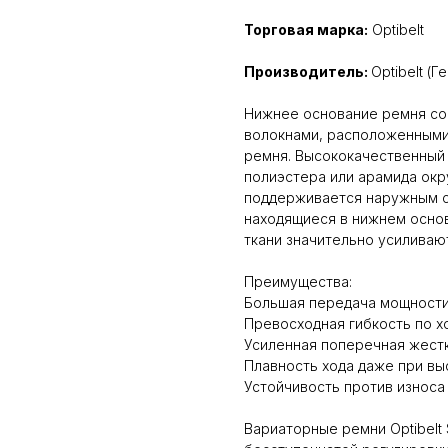
Торговая марка:
Optibelt
Производитель:
Optibelt (Г
Нижнее основание ремня со
волокнами, расположенными
ремня. Высококачественный
полиэстерa или арамида окр
поддерживается наружным с
находящиеся в нижнем осно
ткани значительно усиливаю
Преимущества:
Большая передача мощност
Превосходная гибкость по х
Усиленная поперечная жест
Плавность хода даже при вы
Устойчивость против износа
Вариаторные ремни Optibelt