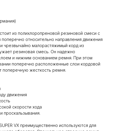
ермания)
стоит из полихлоропреновой резиновой смеси с
 поперечно относительно направления движения
 и чрезвычайно малорастяжимый корд из
ужает резиновая смесь. Он надежно
лоем и нижним основанием ремня. При этом
вании поперечно расположенные слои кордовой
т поперечную жесткость ремня.
и
оду движения
кость
сокой скорости хода
 и проскальзывания.
 SUPER VX преимущественно используются для