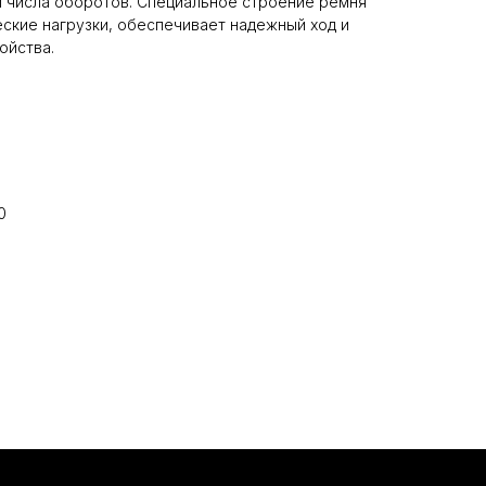
и числа оборотов. Специальное строение ремня
ские нагрузки, обеспечивает надежный ход и
ойства.
0