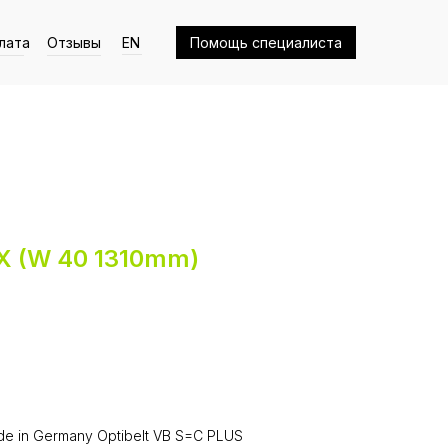
лата
Отзывы
EN
Помощь специалиста
VX (W 40 1310mm)
e in Germany Optibelt VB S=C PLUS