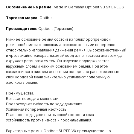
Обозначение на ремне:
Made in Germany Optibelt VB S=C PLUS
Торговая марка:
Optibelt
Производитель:
Optibelt (Германия)
Нижнее основание ремня состоит из полихлоропреновой
резиновой смеси с волокнами, расположенными поперечно
относительно направления движения ремня. Высококачественный
и чрезвычайно малорастяжимый корд из полиэстерa или арамида
окружает резиновая смесь. Он надежно поддерживается
наружным слоем и нижним основанием ремня. При этом
находящиеся в нижнем основании поперечно расположенные
слои кордовой ткани значительно усиливают поперечную
жесткость ремня.
Преимущества:
Большая передача мощности
Превосходная гибкость по ходу движения
Усиленная поперечная жесткость
Плавность хода даже при высокой скорости хода
Устойчивость против износа и проскальзывания.
Вариаторные ремни Optibelt SUPER VX преимущественно