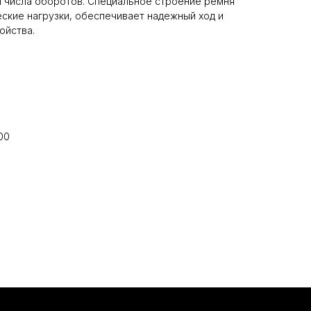
и числа оборотов. Специальное строение ремня
ские нагрузки, обеспечивает надежный ход и
ойства.
00