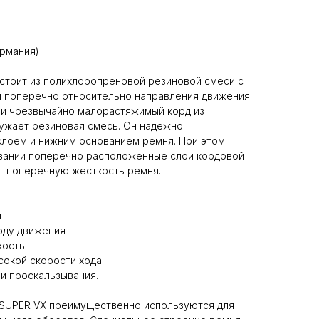
ермания)
стоит из полихлоропреновой резиновой смеси с
 поперечно относительно направления движения
 и чрезвычайно малорастяжимый корд из
ужает резиновая смесь. Он надежно
лоем и нижним основанием ремня. При этом
вании поперечно расположенные слои кордовой
т поперечную жесткость ремня.
и
оду движения
кость
сокой скорости хода
 и проскальзывания.
 SUPER VX преимущественно используются для