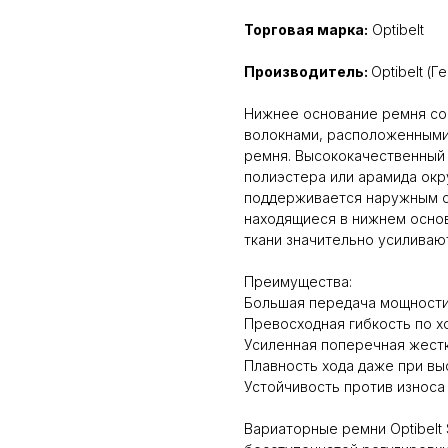
Торговая марка:
Optibelt
Производитель:
Optibelt (Г
Нижнее основание ремня со
волокнами, расположенными
ремня. Высококачественный
полиэстерa или арамида окр
поддерживается наружным с
находящиеся в нижнем осно
ткани значительно усиливаю
Преимущества:
Большая передача мощност
Превосходная гибкость по х
Усиленная поперечная жест
Плавность хода даже при вы
Устойчивость против износа
Вариаторные ремни Optibelt