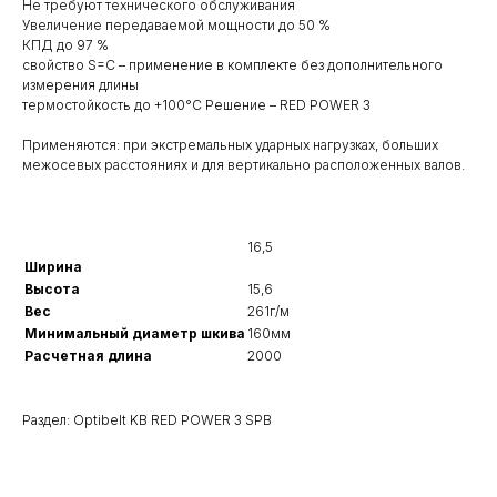
Не требуют технического обслуживания
Увеличение передаваемой мощности до 50 %
КПД до 97 %
свойство S=C – применение в комплекте без ­дополнительного
измерения длины
термостойкость до +100°C Решение – RED POWER 3
Применяются: при экстремальных ударных нагрузках, больших
межосевых расстояниях и для вертикально расположенных валов.
16,5
Ширина
Высота
15,6
Вес
261г/м
Минимальный диаметр шкива
160мм
Расчетная длина
2000
Раздел: Optibelt KB RED POWER 3 SPB