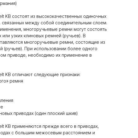
ермания)
lt KB состоят из высококачественных одиночных
, связанных между собой соединительным слоем.
рименения, многоручьевые ремни могут состоять
х или узких клиновых ремней (ручьев). В
ставляются многоручьевые ремни, состоящие из
й (ручьев). При использовании более одного
ом приводе, необходимо их применение в
lt KB отличают следующие признаки:
ого» ремня
пления
те
новых приводах (один плоский шкив)
lt KB применяются прежде всего в приводах,
водах с большим межосевым расстоянием и