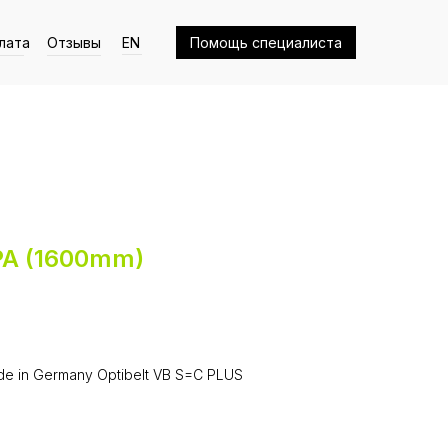
лата
Отзывы
EN
Помощь специалиста
SPA (1600mm)
e in Germany Optibelt VB S=C PLUS