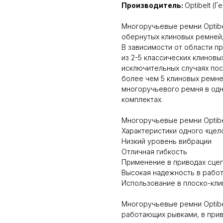
Производитель:
Optibelt (Г
Многоручьевые ремни Optibe
обернутых клиновых ремней
В зависимости от области п
из 2-5 классических клиновы
исключительных случаях по
более чем 5 клиновых ремне
многоручьевого ремня в одн
комплектах.
Многоручьевые ремни Optibe
Характеристики одного «цел
Низкий уровень вибрации
Отличная гибкость
Применение в приводах сце
Высокая надежность в рабо
Использование в плоско-кли
Многоручьевые ремни Optibe
работающих рывками, в при