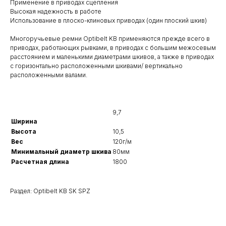
Применение в приводах сцепления
Высокая надежность в работе
Использование в плоско-клиновых приводах (один плоский шкив)
Многоручьевые ремни Optibelt KB применяются прежде всего в
приводах, работающих рывками, в приводах с большим межосевым
расстоянием и маленькими диаметрами шкивов, а также в приводах
с горизонтально расположенными шкивами/ вертикально
расположенными валами.
9,7
Ширина
Высота
10,5
Вес
120г/м
Минимальный диаметр шкива
80мм
Расчетная длина
1800
Раздел: Optibelt KB SK SPZ