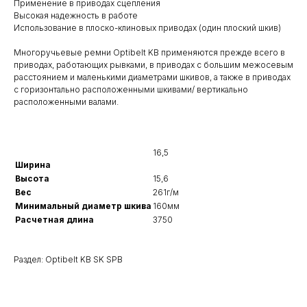
Применение в приводах сцепления
Высокая надежность в работе
Использование в плоско-клиновых приводах (один плоский шкив)
Многоручьевые ремни Optibelt KB применяются прежде всего в
приводах, работающих рывками, в приводах с большим межосевым
расстоянием и маленькими диаметрами шкивов, а также в приводах
с горизонтально расположенными шкивами/ вертикально
расположенными валами.
16,5
Ширина
Высота
15,6
Вес
261г/м
Минимальный диаметр шкива
160мм
Расчетная длина
3750
Раздел: Optibelt KB SK SPB