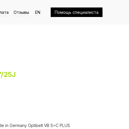
лата
Отзывы
EN
Помощь специалиста
V/25J
e in Germany Optibelt VB S=C PLUS