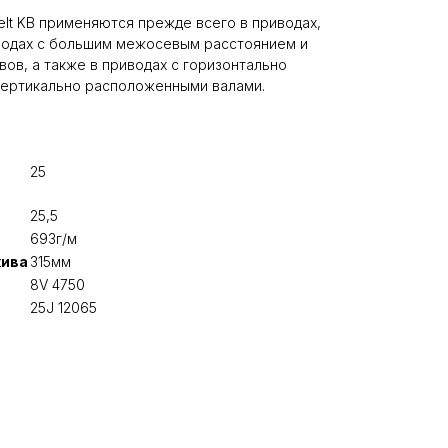
lt KB применяются прежде всего в приводах,
водах с большим межосевым расстоянием и
ов, а также в приводах с горизонтально
ертикально расположенными валами.
25
25,5
693г/м
кива
315мм
8V 4750
25J 12065