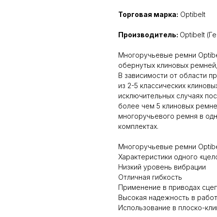
Торговая марка:
Optibelt
Производитель:
Optibelt (Г
Многоручьевые ремни Optibe
обернутых клиновых ремней
В зависимости от области п
из 2-5 классических клиновы
исключительных случаях по
более чем 5 клиновых ремне
многоручьевого ремня в одн
комплектах.
Многоручьевые ремни Optibe
Характеристики одного «цел
Низкий уровень вибрации
Отличная гибкость
Применение в приводах сце
Высокая надежность в рабо
Использование в плоско-кли