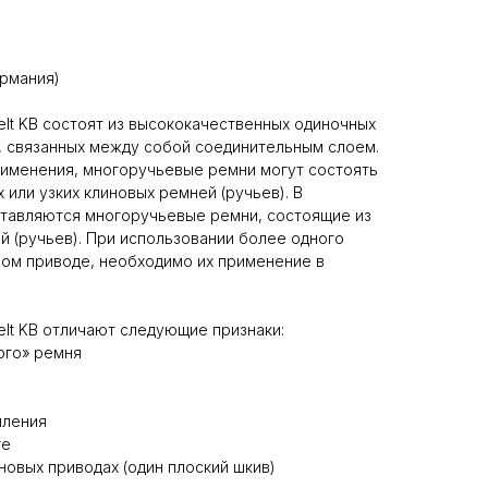
ермания)
lt KB состоят из высококачественных одиночных
, связанных между собой соединительным слоем.
рименения, многоручьевые ремни могут состоять
х или узких клиновых ремней (ручьев). В
ставляются многоручьевые ремни, состоящие из
й (ручьев). При использовании более одного
ом приводе, необходимо их применение в
lt KB отличают следующие признаки:
ого» ремня
пления
те
новых приводах (один плоский шкив)