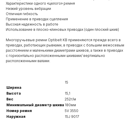
Характеристики одного «целого» ремня
Низкий уровень вибрации
Отличная гибкость
Применение в приводах сцепления
Высокая надежность в работе
Использование в плоско-клиновых приводах (один плоский шкив)
Многоручьевые ремни Optibelt KB применяются прежде всего в
приводах, работающих рывками, в приводах с большим межосевым
расстоянием и маленькими диаметрами шкивов, а также в приводах
с горизонтально расположенными шкивами/ вертикально
расположенными валами.
15
Ширина
Высота
15,1
Вес
252г/м
Минимальный диаметр шкива
180мм
Номер ремня
5V 3550
Наружная
15J 9017