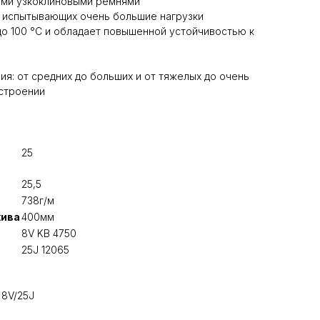
ыми узкоклиновыми ремнями
, испытывающих очень большие нагрузки
о 100 °C и обладает повышенной устойчивостью к
я: от средних до больших и от тяжелых до очень
строении
25
25,5
738г/м
кива
400мм
8V KB 4750
25J 12065
 8V/25J