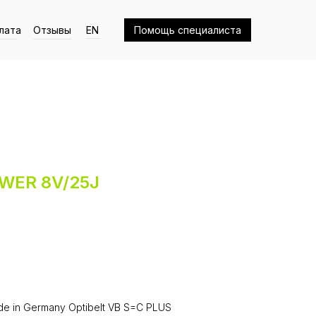
лата
Отзывы
EN
Помощь специалиста
OWER 8V/25J
e in Germany Optibelt VB S=C PLUS