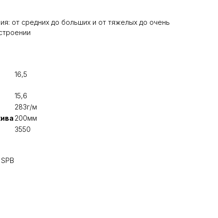
я: от средних до больших и от тяжелых до очень
строении
16,5
15,6
283г/м
кива
200мм
3550
 SPB